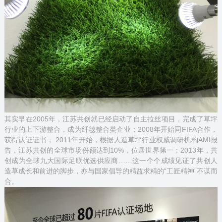
其实早在2005年，江苏共创就已经启动了自主拉丝项目，完成了草坪
行业的上下游整合，成为纤毯整合类企业；2008年开始同FIFA合作，
获得认证证书； 2011年开始，根据人造草坪行业权威调研机构AMI报
告，江苏共创的全球市场份额达到10%，位居世界第一；2013年，共
创成为全球九大国际足联优选供应商……这一个个成绩见证了共创人
造草成长和前进的脚步，亦与国家倡导的精益求精的“工匠精神”不谋而
合。