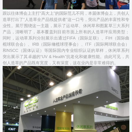
跟以往体博会上主打“高大上”的国际范儿不同，本届体博会上，共创人
造草打出了“人造草全产品线提供者”这一口号，突出产品的丰富性和专
业性。展厅围绕这一主题，展示了运动草、休闲草和图案草三大系列
产品，清晰明了，基本覆盖到目前市面上所有的人造草坪应用类型；
同时，运动草系列分别展示出通过FIFA（国际足联）、FIH（国际曲
棍球联合会）、IRB（国际橄榄球理事会）、ITF（国际网球联合会）
和NSCC（国体认证）等国际国内专业组织认证的草样，休闲草系列
突出展示了其卓越的“UV & Health”抗老化和健康性能。由此可见，共
创人造草的产品既有宽度，又有深度，这在业内是非常难得的。