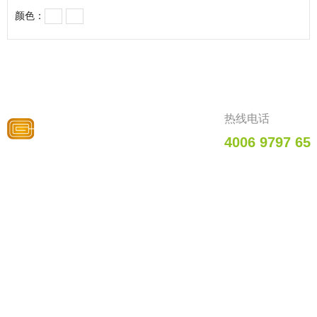
颜色：
热线电话
4006 9797 65
走进共创
产品特色
品质认证
企业介绍
足球场人造草
国际足联优选
坪
供应商
品牌发展
曲棍球场人造
国际曲棍球联
企业文化
草坪
合会优选供应
社会公益
商
橄榄球场人造
组织架构
草坪
世界橄榄球联